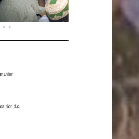
umanian
sition d.c.