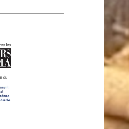
vec les
en du