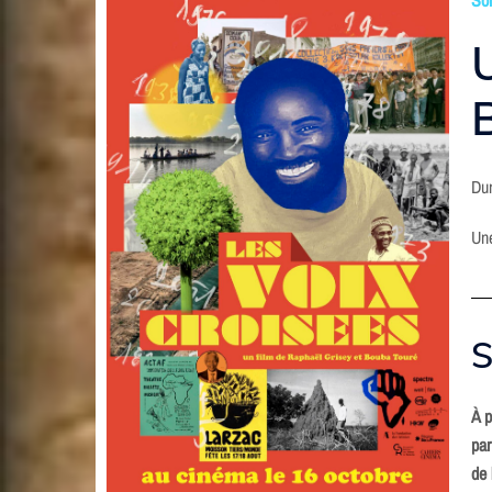
Du
Un
S
À p
par
de 