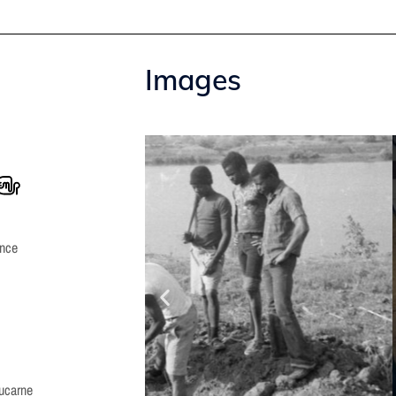
Images
ance
ucarne