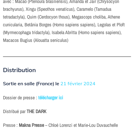
avec : Macao (Ptenoura brasiliensis), Amanda et Jair (Chrysocyon
brachyurus), Xingu (Speothos venaticus), Caramelo (Tamadua
tetradactyla), Quim (Cerdocyon thous), Megascops choliba, Athene
cunicularia, Betânia Borges (Homo sapiens sapiens), Legolas et Ploft
(Myrmecophaga tridactyla), Isabela Abritta (Homo sapiens sapiens),
Macacos Bugius (Alouatta seniculus)
Distribution
Sortie en salle (France) le
21 février 2024
Dossier de presse :
télécharger ici
Distribué par
THE DARK
Presse :
Makna Presse
– Chloé Lorenzi et Marie-Lou Duvauchelle