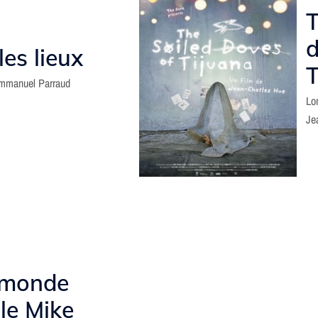
T
d
les lieux
T
Emmanuel Parraud
Lo
Je
 monde
le Mike