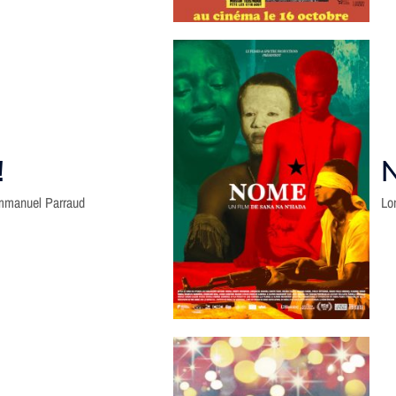
!
mmanuel Parraud
Lo