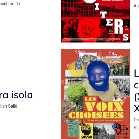
entaire de
An
L
c
ra isola
(
lien Sallé
Do
Ra