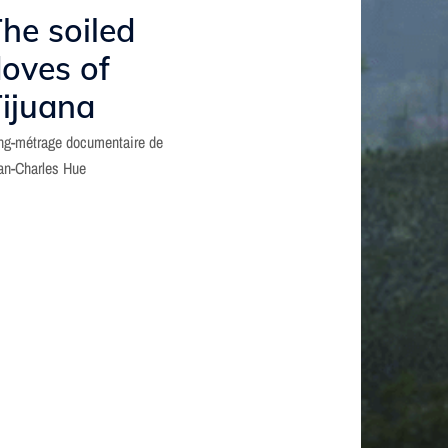
he soiled
oves of
ijuana
ng-métrage documentaire de
an-Charles Hue