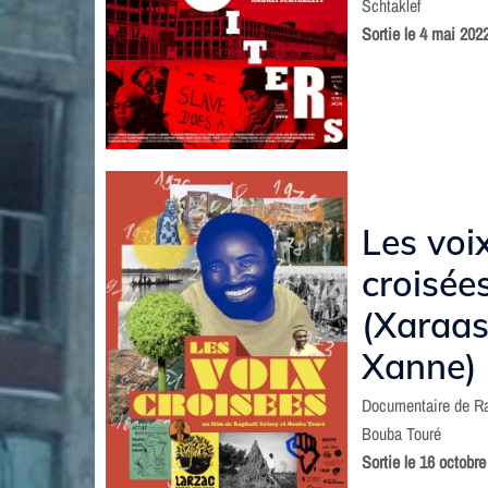
Schtaklef
Sortie le 4 mai 202
Les voi
croisée
(Xaraas
Xanne)
Documentaire de Ra
Bouba Touré
Sortie le 16 octobr