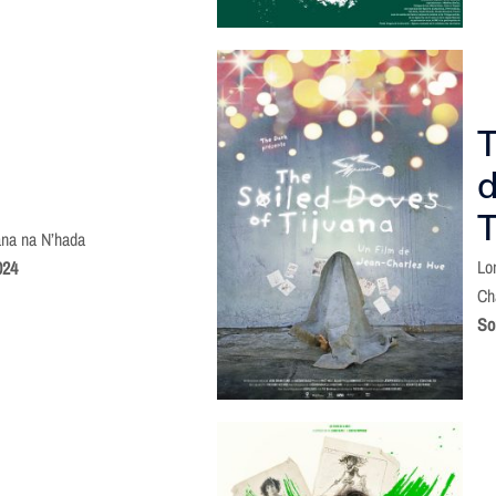
T
d
T
na na N’hada
Lo
024
Ch
So