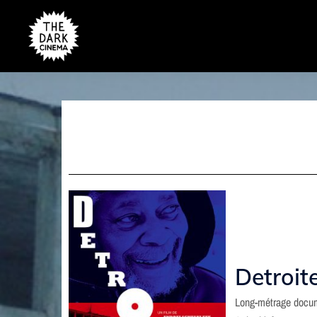
Detroit
Long-métrage docum