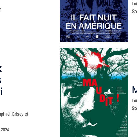
Lo
2
Sor
x
s
M
i
Lo
So
phaël Grisey et
e 2024