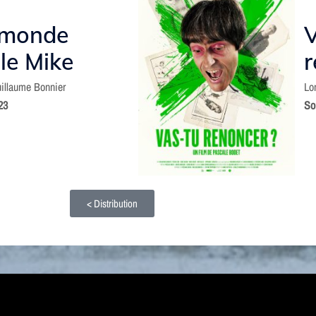
 monde
V
le Mike
r
illaume Bonnier
Lo
023
So
< Distribution