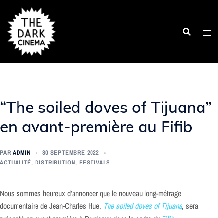
Aller
au
contenu
“The soiled doves of Tijuana”
en avant-première au Fifib
PAR
ADMIN
30 SEPTEMBRE 2022
ACTUALITÉ
,
DISTRIBUTION
,
FESTIVALS
Nous sommes heureux d’annoncer que le nouveau long-métrage
documentaire de Jean-Charles Hue,
The soiled doves of Tijuana
, sera