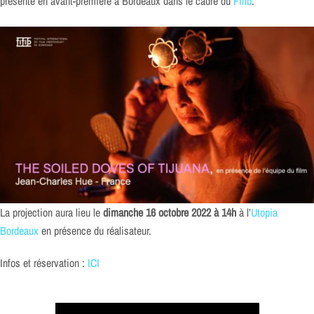
présenté en avant-première à Bordeaux dans le cadre du
Fifib
.
La projection aura lieu le
dimanche 16 octobre 2022 à 14h
à l’
Utopia
Bordeaux
en présence du réalisateur.
Infos et réservation :
ICI