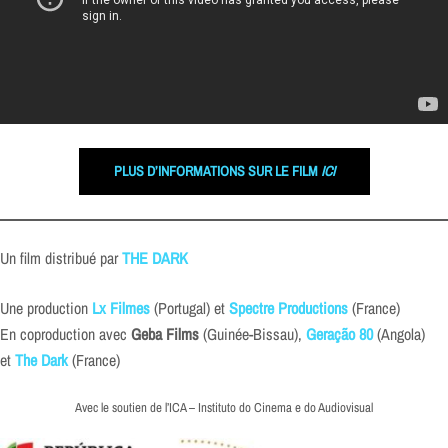
PLUS D’INFORMATIONS SUR LE FILM
ICI
Un film distribué par
THE DARK
Une production
Lx Filmes
(Portugal) et
Spectre Productions
(France)
En coproduction avec
Geba Films
(Guinée-Bissau),
Geração 80
(Angola)
et
The Dark
(France)
Avec le soutien de l’ICA – Instituto do Cinema e do Audiovisual