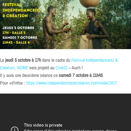
Le
jeudi 5 octobre à 17h
dans le cadre du
Festival Indépendance(s) &
Création
,
NOME
sera projeté au
Ciné32
– Auch !
Il y aura une deuxième séance ce
samedi 7 octobre à 11h45
.
Pour +d’infos :
https://www.independancesetcreation.com/node/1917