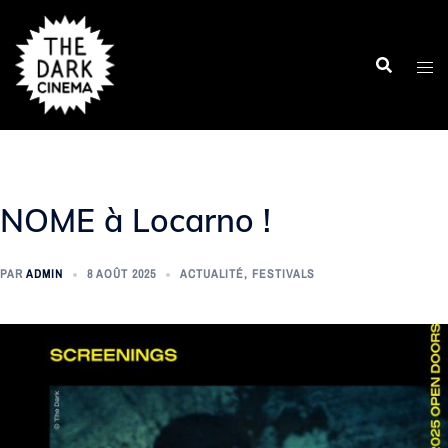
Aller
au
contenu
NOME à Locarno !
PAR
ADMIN
8 AOÛT 2025
ACTUALITÉ
,
FESTIVALS