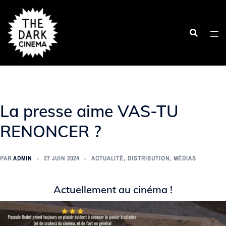
Aller
au
contenu
La presse aime VAS-TU
RENONCER ?
PAR
ADMIN
27 JUIN 2024
ACTUALITÉ
,
DISTRIBUTION
,
MÉDIAS
Actuellement au cinéma !