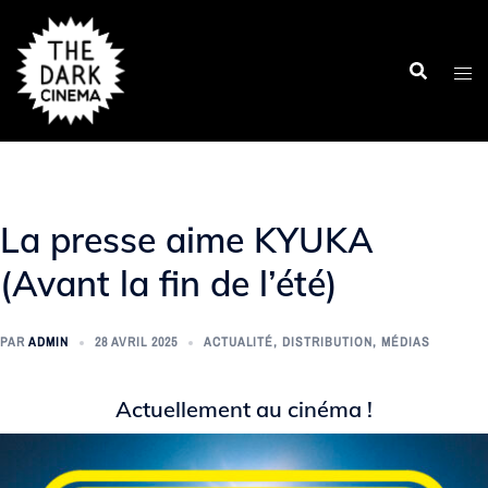
Aller
au
contenu
La presse aime KYUKA
(Avant la fin de l’été)
PAR
ADMIN
28 AVRIL 2025
ACTUALITÉ
,
DISTRIBUTION
,
MÉDIAS
Actuellement au cinéma !