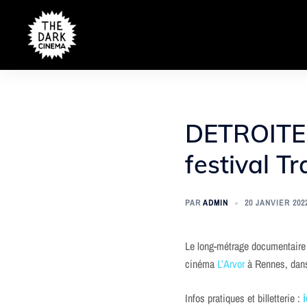
Aller
au
contenu
DETROITER
festival T
PAR
ADMIN
20 JANVIER 202
Le long-métrage documentair
cinéma
L’Arvor
à Rennes, dans
Infos pratiques et billetterie :
i