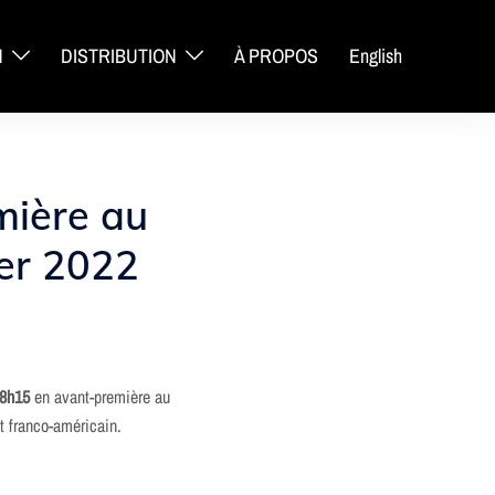
N
DISTRIBUTION
À PROPOS
English
mière au
ier 2022
8h15
en avant-première au
ut franco-américain.