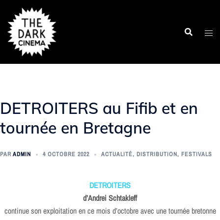
Aller
au
contenu
DETROITERS au Fifib et en
tournée en Bretagne
PAR
ADMIN
4 OCTOBRE 2022
ACTUALITÉ
,
DISTRIBUTION
,
FESTIVALS
DETROITERS
d’Andrei Schtakleff
continue son exploitation en ce mois d’octobre avec une tournée bretonne