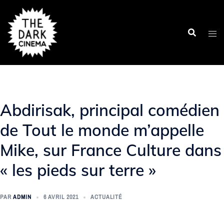
Aller
au
contenu
Abdirisak, principal comédien
de Tout le monde m’appelle
Mike, sur France Culture dans
« les pieds sur terre »
PAR
ADMIN
6 AVRIL 2021
ACTUALITÉ